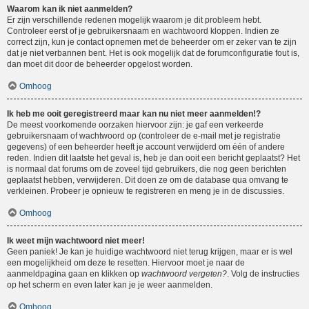
Waarom kan ik niet aanmelden?
Er zijn verschillende redenen mogelijk waarom je dit probleem hebt.
Controleer eerst of je gebruikersnaam en wachtwoord kloppen. Indien ze
correct zijn, kun je contact opnemen met de beheerder om er zeker van te zijn
dat je niet verbannen bent. Het is ook mogelijk dat de forumconfiguratie fout is,
dan moet dit door de beheerder opgelost worden.
Omhoog
Ik heb me ooit geregistreerd maar kan nu niet meer aanmelden!?
De meest voorkomende oorzaken hiervoor zijn: je gaf een verkeerde
gebruikersnaam of wachtwoord op (controleer de e-mail met je registratie
gegevens) of een beheerder heeft je account verwijderd om één of andere
reden. Indien dit laatste het geval is, heb je dan ooit een bericht geplaatst? Het
is normaal dat forums om de zoveel tijd gebruikers, die nog geen berichten
geplaatst hebben, verwijderen. Dit doen ze om de database qua omvang te
verkleinen. Probeer je opnieuw te registreren en meng je in de discussies.
Omhoog
Ik weet mijn wachtwoord niet meer!
Geen paniek! Je kan je huidige wachtwoord niet terug krijgen, maar er is wel
een mogelijkheid om deze te resetten. Hiervoor moet je naar de
aanmeldpagina gaan en klikken op
wachtwoord vergeten?
. Volg de instructies
op het scherm en even later kan je je weer aanmelden.
Omhoog