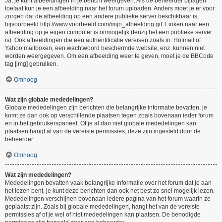
Ja, je kunt afbeeldingen in je bericht weergeven. Als de beheerder bijlagen
toelaat kun je een afbeelding naar het forum uploaden. Anders moet je er voor
zorgen dat de afbeelding op een andere publieke server beschikbaar is,
bijvoorbeeld http://www.voorbeeld.com/mijn_afbeelding.gif. Linken naar een
afbeelding op je eigen computer is onmogelijk (tenzij het een publieke server
is). Ook afbeeldingen die een authentificatie vereisen zoals in: Hotmail of
Yahoo mailboxen, een wachtwoord beschermde website, enz. kunnen niet
worden weergegeven. Om een afbeelding weer te geven, moet je de BBCode
tag [img] gebruiken.
Omhoog
Wat zijn globale mededelingen?
Globale mededelingen zijn berichten die belangrijke informatie bevatten, je
komt ze dan ook op verschillende plaatsen tegen zoals bovenaan ieder forum
en in het gebruikerspaneel. Of je al dan niet globale mededelingen kan
plaatsen hangt af van de vereiste permissies, deze zijn ingesteld door de
beheerder.
Omhoog
Wat zijn mededelingen?
Mededelingen bevatten vaak belangrijke informatie over het forum dat je aan
het lezen bent, je kunt deze berichten dan ook het best zo snel mogelijk lezen.
Mededelingen verschijnen bovenaan iedere pagina van het forum waarin ze
geplaatst zijn. Zoals bij globale mededelingen, hangt het van de vereiste
permissies af of je wel of niet mededelingen kan plaatsen. De benodigde