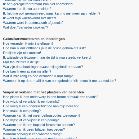
Ik ben geregistreerd maar kan niet aanmelden!
Waarom kan ik niet aanmelden?
Ik heb me ooit geregistreerd maar kan nu niet meer aanmelden!?
Ik weet mijn wachtwoord niet meer!
Waarom word ik automatisch afgemeld?
Wat doet "verwijder cookies"?
Gebruikersvoorkeuren en instellingen
Hoe verander ik mijn instellingen?
Hoe kan ik onzichtbaar zijn in de online gebruikers lijst?
De tijden zijn niet correct!
Ik wijzigde de tijdzone, maar de tijd is nog steeds verkeerd!
Mijn taal zit niet in de lijst!
Wat zijn de afbeeldingen naast mijn gebruikersnaam?
Hoe kan ik een avatar instellen?
Wat is mijn rang en hoe verander ik mijn rang?
Wanneer ik op de e-maillink van een gebruiker klik, moet ik me aanmelden?
Vragen in verband met het plaatsen van berichten
Hoe plaats ik een onderwerp in een forum of maak een reactie?
Hoe wijzig of verwijder ik een bericht?
Hoe voeg ik een onderschrift toe aan mijn bericht?
Hoe maak ik een peiling?
Waarom kan ik niet meer peilingsopties toevoegen?
Hoe wijzig of verwijder ik een peiling?
Waarom kan ik een bepaald forum niet openen?
Waarom kan ik geen bijlagen toevoegen?
Waarom ontving ik een waarschuwing?
Hoe kan ik berichten aan een moderator melden?