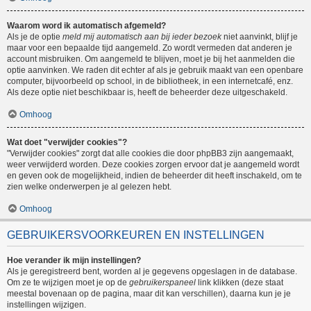
Waarom word ik automatisch afgemeld?
Als je de optie
meld mij automatisch aan bij ieder bezoek
niet aanvinkt, blijf je
maar voor een bepaalde tijd aangemeld. Zo wordt vermeden dat anderen je
account misbruiken. Om aangemeld te blijven, moet je bij het aanmelden die
optie aanvinken. We raden dit echter af als je gebruik maakt van een openbare
computer, bijvoorbeeld op school, in de bibliotheek, in een internetcafé, enz.
Als deze optie niet beschikbaar is, heeft de beheerder deze uitgeschakeld.
Omhoog
Wat doet "verwijder cookies"?
"Verwijder cookies" zorgt dat alle cookies die door phpBB3 zijn aangemaakt,
weer verwijderd worden. Deze cookies zorgen ervoor dat je aangemeld wordt
en geven ook de mogelijkheid, indien de beheerder dit heeft inschakeld, om te
zien welke onderwerpen je al gelezen hebt.
Omhoog
GEBRUIKERSVOORKEUREN EN INSTELLINGEN
Hoe verander ik mijn instellingen?
Als je geregistreerd bent, worden al je gegevens opgeslagen in de database.
Om ze te wijzigen moet je op de
gebruikerspaneel
link klikken (deze staat
meestal bovenaan op de pagina, maar dit kan verschillen), daarna kun je je
instellingen wijzigen.