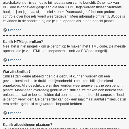
uitschakelen, dit is een optie bij het plaatsen van je bericht). De syntax van
BBCode is ongeveer gelijk aan die van HTML, tags worden tussen vierkante
haakjes [ en ] geplaatst, dus niet < en >. Daarnaast geeft het een grotere
controle over hoe iets wordt weergegeven. Meer informatie omtrent BBCode is
te vinden in de handleiding die je kunt openen als je een bericht plaatst.
Omhoog
Kan ik HTML gebruiken?
Nee, het is niet mogelijk om je bericht op te maken met HTML code. De meeste
opmaak die je via HTML kan toepassen is ook via BBCode mogelijk.
Omhoog
Wat zijn Smilies?
Smilies zijn kleine afbeeldingen die gebruikt kunnen worden om een
gevoelstoestand uit te drukken, bijvoorbeeld :) betekent blij, :( betekent
ongelukkig. Alle beschikbare smilies worden weergegeven als je een bericht
plaatst. Maak geen overdadig gebruik van smilies, ze maken een bericht snel
onleesbaar wat er toe kan leiden dat een moderator je bericht aanpast of heel
je bericht verwijdert. De beheerder kan ook een maximaal aantal smilies, dat in
een bericht gebruikt mag worden, bepaald hebben.
Omhoog
Kan ik afbeeldingen plaatsen?