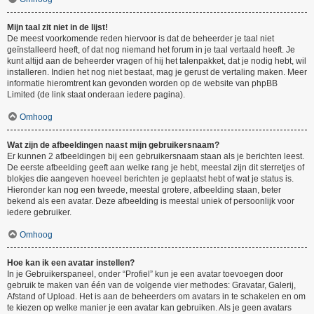
Mijn taal zit niet in de lijst!
De meest voorkomende reden hiervoor is dat de beheerder je taal niet
geïnstalleerd heeft, of dat nog niemand het forum in je taal vertaald heeft. Je
kunt altijd aan de beheerder vragen of hij het talenpakket, dat je nodig hebt, wil
installeren. Indien het nog niet bestaat, mag je gerust de vertaling maken. Meer
informatie hieromtrent kan gevonden worden op de website van phpBB
Limited (de link staat onderaan iedere pagina).
Omhoog
Wat zijn de afbeeldingen naast mijn gebruikersnaam?
Er kunnen 2 afbeeldingen bij een gebruikersnaam staan als je berichten leest.
De eerste afbeelding geeft aan welke rang je hebt, meestal zijn dit sterretjes of
blokjes die aangeven hoeveel berichten je geplaatst hebt of wat je status is.
Hieronder kan nog een tweede, meestal grotere, afbeelding staan, beter
bekend als een avatar. Deze afbeelding is meestal uniek of persoonlijk voor
iedere gebruiker.
Omhoog
Hoe kan ik een avatar instellen?
In je Gebruikerspaneel, onder “Profiel” kun je een avatar toevoegen door
gebruik te maken van één van de volgende vier methodes: Gravatar, Galerij,
Afstand of Upload. Het is aan de beheerders om avatars in te schakelen en om
te kiezen op welke manier je een avatar kan gebruiken. Als je geen avatars