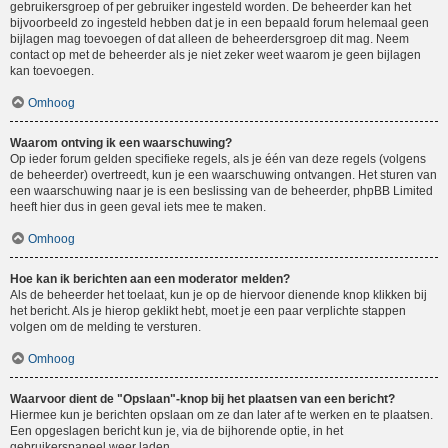
gebruikersgroep of per gebruiker ingesteld worden. De beheerder kan het
bijvoorbeeld zo ingesteld hebben dat je in een bepaald forum helemaal geen
bijlagen mag toevoegen of dat alleen de beheerdersgroep dit mag. Neem
contact op met de beheerder als je niet zeker weet waarom je geen bijlagen
kan toevoegen.
Omhoog
Waarom ontving ik een waarschuwing?
Op ieder forum gelden specifieke regels, als je één van deze regels (volgens
de beheerder) overtreedt, kun je een waarschuwing ontvangen. Het sturen van
een waarschuwing naar je is een beslissing van de beheerder, phpBB Limited
heeft hier dus in geen geval iets mee te maken.
Omhoog
Hoe kan ik berichten aan een moderator melden?
Als de beheerder het toelaat, kun je op de hiervoor dienende knop klikken bij
het bericht. Als je hierop geklikt hebt, moet je een paar verplichte stappen
volgen om de melding te versturen.
Omhoog
Waarvoor dient de "Opslaan"-knop bij het plaatsen van een bericht?
Hiermee kun je berichten opslaan om ze dan later af te werken en te plaatsen.
Een opgeslagen bericht kun je, via de bijhorende optie, in het
gebruikerspaneel weer laden.