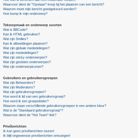
Waarvoor dient de "Opslaan"-knop bij het plaatsen van een bericht?
Waarom moet mijn bericht goedgekeurd worden?
Hoe bump ik mijn onderwerp?
Tekstopmaak en onderwerp soorten
Wat is BBCode?
Kan ik HTML gebruiken?
Wat zijn Smilies?
Kan ik afbeeldingen plaatsen?
Wat zijn globale mededelingen?
Wat zijn mededelingen?
Wat zijn sticky onderwerpen?
Wat zijn gesloten onderwerpen?
Wat zijn onderwerpiconen?
Gebruikers en gebruikersgroepen
Wat zijn Beheerders?
Wat zijn Moderators?
Wat zijn gebruikersgroepen?
Hoe word ik lid van een gebruikersgroep?
Hoe word ik een groepsleider?
Waarom staan verschillende gebruikersgroepen in een andere kleur?
Wat is de "Standaard gebruikersgroep"?
Waarvoor dient de "Het Team"-link?
Privéberichten
Ik kan geen privéberichten sturen!
Ik blijf ongewenste privéberichten ontvangen!