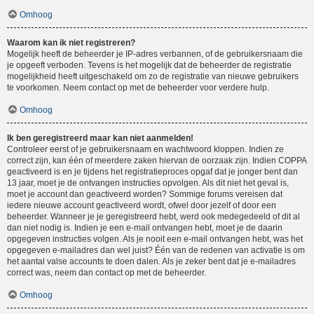
Omhoog
Waarom kan ik niet registreren?
Mogelijk heeft de beheerder je IP-adres verbannen, of de gebruikersnaam die
je opgeeft verboden. Tevens is het mogelijk dat de beheerder de registratie
mogelijkheid heeft uitgeschakeld om zo de registratie van nieuwe gebruikers
te voorkomen. Neem contact op met de beheerder voor verdere hulp.
Omhoog
Ik ben geregistreerd maar kan niet aanmelden!
Controleer eerst of je gebruikersnaam en wachtwoord kloppen. Indien ze
correct zijn, kan één of meerdere zaken hiervan de oorzaak zijn. Indien COPPA
geactiveerd is en je tijdens het registratieproces opgaf dat je jonger bent dan
13 jaar, moet je de ontvangen instructies opvolgen. Als dit niet het geval is,
moet je account dan geactiveerd worden? Sommige forums vereisen dat
iedere nieuwe account geactiveerd wordt, ofwel door jezelf of door een
beheerder. Wanneer je je geregistreerd hebt, werd ook medegedeeld of dit al
dan niet nodig is. Indien je een e-mail ontvangen hebt, moet je de daarin
opgegeven instructies volgen. Als je nooit een e-mail ontvangen hebt, was het
opgegeven e-mailadres dan wel juist? Één van de redenen van activatie is om
het aantal valse accounts te doen dalen. Als je zeker bent dat je e-mailadres
correct was, neem dan contact op met de beheerder.
Omhoog