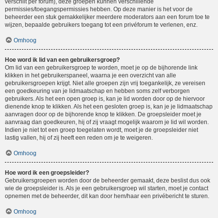
verschilt per forum), deze groepen kunnen verschillende
permissies/toegangspermissies hebben. Op deze manier is het voor de
beheerder een stuk gemakkelijker meerdere moderators aan een forum toe te
wijzen, bepaalde gebruikers toegang tot een privéforum te verlenen, enz.
Omhoog
Hoe word ik lid van een gebruikersgroep?
Om lid van een gebruikersgroep te worden, moet je op de bijhorende link
klikken in het gebruikerspaneel, waarna je een overzicht van alle
gebruikersgroepen krijgt. Niet alle groepen zijn vrij toegankelijk, ze vereisen
een goedkeuring van je lidmaatschap en hebben soms zelf verborgen
gebruikers. Als het een open groep is, kan je lid worden door op de hiervoor
dienende knop te klikken. Als het een gesloten groep is, kan je je lidmaatschap
aanvragen door op de bijhorende knop te klikken. De groepsleider moet je
aanvraag dan goedkeuren, hij of zij vraagt mogelijk waarom je lid wil worden.
Indien je niet tot een groep toegelaten wordt, moet je de groepsleider niet
lastig vallen, hij of zij heeft een reden om je te weigeren.
Omhoog
Hoe word ik een groepsleider?
Gebruikersgroepen worden door de beheerder gemaakt, deze beslist dus ook
wie de groepsleider is. Als je een gebruikersgroep wil starten, moet je contact
opnemen met de beheerder, dit kan door hem/haar een privébericht te sturen.
Omhoog