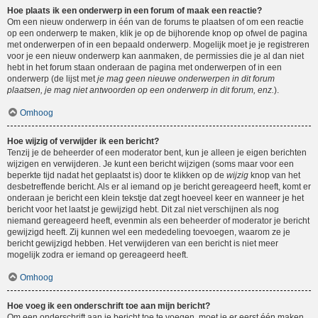
Hoe plaats ik een onderwerp in een forum of maak een reactie?
Om een nieuw onderwerp in één van de forums te plaatsen of om een reactie
op een onderwerp te maken, klik je op de bijhorende knop op ofwel de pagina
met onderwerpen of in een bepaald onderwerp. Mogelijk moet je je registreren
voor je een nieuw onderwerp kan aanmaken, de permissies die je al dan niet
hebt in het forum staan onderaan de pagina met onderwerpen of in een
onderwerp (de lijst met
je mag geen nieuwe onderwerpen in dit forum
plaatsen, je mag niet antwoorden op een onderwerp in dit forum, enz.
).
Omhoog
Hoe wijzig of verwijder ik een bericht?
Tenzij je de beheerder of een moderator bent, kun je alleen je eigen berichten
wijzigen en verwijderen. Je kunt een bericht wijzigen (soms maar voor een
beperkte tijd nadat het geplaatst is) door te klikken op de
wijzig
knop van het
desbetreffende bericht. Als er al iemand op je bericht gereageerd heeft, komt er
onderaan je bericht een klein tekstje dat zegt hoeveel keer en wanneer je het
bericht voor het laatst je gewijzigd hebt. Dit zal niet verschijnen als nog
niemand gereageerd heeft, evenmin als een beheerder of moderator je bericht
gewijzigd heeft. Zij kunnen wel een mededeling toevoegen, waarom ze je
bericht gewijzigd hebben. Het verwijderen van een bericht is niet meer
mogelijk zodra er iemand op gereageerd heeft.
Omhoog
Hoe voeg ik een onderschrift toe aan mijn bericht?
Om een onderschrift aan je bericht toe te voegen, moet je er eerst één maken.