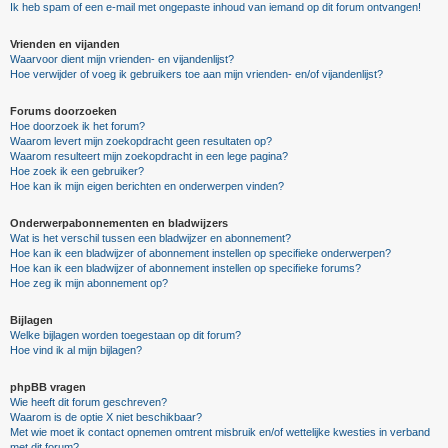
Ik heb spam of een e-mail met ongepaste inhoud van iemand op dit forum ontvangen!
Vrienden en vijanden
Waarvoor dient mijn vrienden- en vijandenlijst?
Hoe verwijder of voeg ik gebruikers toe aan mijn vrienden- en/of vijandenlijst?
Forums doorzoeken
Hoe doorzoek ik het forum?
Waarom levert mijn zoekopdracht geen resultaten op?
Waarom resulteert mijn zoekopdracht in een lege pagina?
Hoe zoek ik een gebruiker?
Hoe kan ik mijn eigen berichten en onderwerpen vinden?
Onderwerpabonnementen en bladwijzers
Wat is het verschil tussen een bladwijzer en abonnement?
Hoe kan ik een bladwijzer of abonnement instellen op specifieke onderwerpen?
Hoe kan ik een bladwijzer of abonnement instellen op specifieke forums?
Hoe zeg ik mijn abonnement op?
Bijlagen
Welke bijlagen worden toegestaan op dit forum?
Hoe vind ik al mijn bijlagen?
phpBB vragen
Wie heeft dit forum geschreven?
Waarom is de optie X niet beschikbaar?
Met wie moet ik contact opnemen omtrent misbruik en/of wettelijke kwesties in verband
met dit forum?