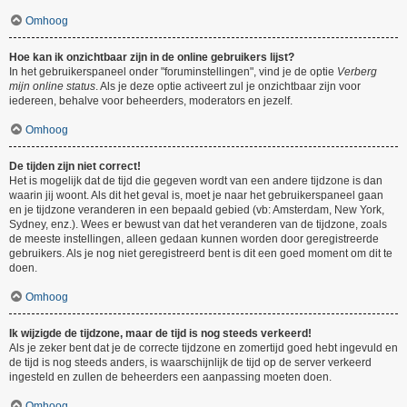
Omhoog
Hoe kan ik onzichtbaar zijn in de online gebruikers lijst?
In het gebruikerspaneel onder "foruminstellingen", vind je de optie
Verberg
mijn online status
. Als je deze optie activeert zul je onzichtbaar zijn voor
iedereen, behalve voor beheerders, moderators en jezelf.
Omhoog
De tijden zijn niet correct!
Het is mogelijk dat de tijd die gegeven wordt van een andere tijdzone is dan
waarin jij woont. Als dit het geval is, moet je naar het gebruikerspaneel gaan
en je tijdzone veranderen in een bepaald gebied (vb: Amsterdam, New York,
Sydney, enz.). Wees er bewust van dat het veranderen van de tijdzone, zoals
de meeste instellingen, alleen gedaan kunnen worden door geregistreerde
gebruikers. Als je nog niet geregistreerd bent is dit een goed moment om dit te
doen.
Omhoog
Ik wijzigde de tijdzone, maar de tijd is nog steeds verkeerd!
Als je zeker bent dat je de correcte tijdzone en zomertijd goed hebt ingevuld en
de tijd is nog steeds anders, is waarschijnlijk de tijd op de server verkeerd
ingesteld en zullen de beheerders een aanpassing moeten doen.
Omhoog