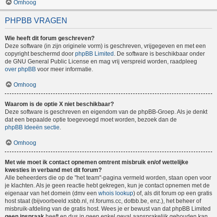
Omhoog
PHPBB VRAGEN
Wie heeft dit forum geschreven?
Deze software (in zijn originele vorm) is geschreven, vrijgegeven en met een
copyright beschermd door
phpBB Limited
. De software is beschikbaar onder
de GNU General Public License en mag vrij verspreid worden, raadpleeg
over phpBB
voor meer informatie.
Omhoog
Waarom is de optie X niet beschikbaar?
Deze software is geschreven en eigendom van de phpBB-Groep. Als je denkt
dat een bepaalde optie toegevoegd moet worden, bezoek dan de
phpBB Ideeën sectie
.
Omhoog
Met wie moet ik contact opnemen omtrent misbruik en/of wettelijke
kwesties in verband met dit forum?
Alle beheerders die op de "het team"-pagina vermeld worden, staan open voor
je klachten. Als je geen reactie hebt gekregen, kun je contact opnemen met de
eigenaar van het domein (dmv een
whois lookup
) of, als dit forum op een gratis
host staat (bijvoorbeeld xsbb.nl, nl.forums.cc, dotbb.be, enz.), het beheer of
misbruik-afdeling van de gratis host. Wees je er bewust van dat phpBB Limited
geen inspraak
heeft en dus in geen enkel geval aansprakelijk gehouden kan