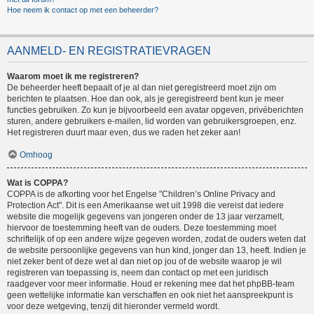
Hoe neem ik contact op met een beheerder?
AANMELD- EN REGISTRATIEVRAGEN
Waarom moet ik me registreren?
De beheerder heeft bepaalt of je al dan niet geregistreerd moet zijn om
berichten te plaatsen. Hoe dan ook, als je geregistreerd bent kun je meer
functies gebruiken. Zo kun je bijvoorbeeld een avatar opgeven, privéberichten
sturen, andere gebruikers e-mailen, lid worden van gebruikersgroepen, enz.
Het registreren duurt maar even, dus we raden het zeker aan!
Omhoog
Wat is COPPA?
COPPA is de afkorting voor het Engelse "Children’s Online Privacy and
Protection Act". Dit is een Amerikaanse wet uit 1998 die vereist dat iedere
website die mogelijk gegevens van jongeren onder de 13 jaar verzamelt,
hiervoor de toestemming heeft van de ouders. Deze toestemming moet
schriftelijk of op een andere wijze gegeven worden, zodat de ouders weten dat
de website persoonlijke gegevens van hun kind, jonger dan 13, heeft. Indien je
niet zeker bent of deze wet al dan niet op jou of de website waarop je wil
registreren van toepassing is, neem dan contact op met een juridisch
raadgever voor meer informatie. Houd er rekening mee dat het phpBB-team
geen wettelijke informatie kan verschaffen en ook niet het aanspreekpunt is
voor deze wetgeving, tenzij dit hieronder vermeld wordt.