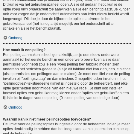
Dit kun je via het gebruikerspaneel doen. Als je dit gedaan hebt, kun je de
optie
voeg mijn onderschrift toe
aanvinken als je een bericht plaatst. Je kunt er
ook voor zorgen dat je onderschrift automatisch aan ieder nieuw bericht wordt
toegevoegd. Dit doe je door de bijhorende optie te activeren in het
gebruikerspaneel (het is nog altijd mogelijk om het onderschrift uit te
schakelen als je het bericht plaatst).
Omhoog
Hoe maak ik een peiling?
Een peiling aanmaken is heel gemakkelijk, als je een nieuw onderwerp
aanmaakt (of het eerste bericht in een onderwerp bewerkt en als je daar
permissies voor hebt) zou je een "voeg peiling toe" tabblad moeten zien
onderaan het berichten-gedeelte (als je dit tabblad niet kan zien, heb je niet de
juiste permissies om peilingen aan te maken). Je moet een titel voor de peiling
invullen bij "peilingsvraag" en dan minstens 2 mogelijkheden invullen in het
"peilingopties"-tekstgedeelte (limiet is ingesteld door de beheerder), met elke
optie gescheiden door middel van een nieuwe regel. Je kunt ook instellen
hoeveel opties een gebruiker mag kiezen onder "opties per gebruiker" en een
tijdslimiet in dagen voor de peiling (0 is een peiling van oneindige duur).
Omhoog
Waarom kan ik niet meer peilingsopties toevoegen?
De limiet voor de peilingsopties is ingesteld door de beheerder. Indien je meer
opties denkt nodig te hebben dan het toegestane aantal, neem dan contact op
met de beheerder.