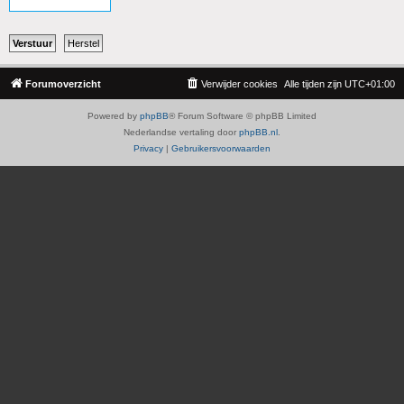
Forumoverzicht
Verwijder cookies
Alle tijden zijn
UTC+01:00
Powered by
phpBB
® Forum Software © phpBB Limited
Nederlandse vertaling door
phpBB.nl
.
Privacy
|
Gebruikersvoorwaarden