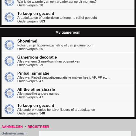
Wat is de waarde van een arcadekast op dit moment?
Onderwerpen:
38
Te koop en gezocht
Arcadekasten of onderdelen te koop, te ruil of gezocht
Onderwerpen:
583
My gameroom
Showtime!
Fotos van je flipperverzameling of van je gameroom
Onderwerpen:
66
Gameroom decoratie
Alles wat een GameRoom kan opsmukken
Onderwerpen:
29
Pinball simulatie
Alles wat Pinball simulatie/emulatie te maken heeft, VP, FP etc...
Onderwerpen:
47
All the other shizzle
Alle mogelijke andere games
Onderwerpen:
47
Te koop en gezocht
Alle andere koopjes behalve flippers of arcadekasten
Onderwerpen:
348
AANMELDEN
•
REGISTREER
Gebruikersnaam: