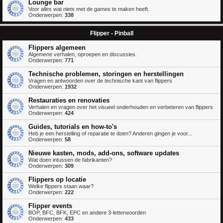
Lounge bar
Voor alles wat niets met de games te maken heeft.
Onderwerpen:
338
Flipper - Pinball
Flippers algemeen
Algemene verhalen, oproepen en discussies.
Onderwerpen:
771
Technische problemen, storingen en herstellingen
Vragen en antwoorden over de technische kant van flippers
Onderwerpen:
1932
Restauraties en renovaties
Verhalen en vragen over het visueel onderhouden en verbeteren van flippers
Onderwerpen:
424
Guides, tutorials en how-to's
Heb je een herstelling of reparatie te doen? Anderen gingen je voor...
Onderwerpen:
58
Nieuwe kasten, mods, add-ons, software updates
Wat doen intussen de fabrikanten?
Onderwerpen:
309
Flippers op locatie
Welke flippers staan waar?
Onderwerpen:
222
Flipper events
BOP, BFC, BFK, EPC en andere 3-letterwoorden
Onderwerpen:
433