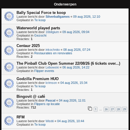
Onderwerpen
Bally Special Force te koop
Laatste bericht door
Silverballgames
«
09 aug 2026, 12:10
Geplaatst in
Te koop
Waterworld played parts
Laatste bericht door
16bitgium
«
09 aug 2026, 09:04
Geplaatst in
Gezocht
Reacties:
1
Centaur 2025
Laatste bericht door
inkochnito
«
08 aug 2026, 07:24
Geplaatst in
Restauraties en renovaties
Reacties:
2
The Pinball Club Open Summer 22/08/26 (6 tickets over...)
Laatste bericht door
Lebowski
«
06 aug 2026, 14:22
Geplaatst in
Flipper events
Godzilla Premium HUO
Laatste bericht door
krimson
«
04 aug 2026, 15:34
Geplaatst in
Te koop
Reacties:
1
Bingovit @ café
Laatste bericht door
Pascal
«
04 aug 2026, 11:01
Geplaatst in
Flippers op locatie
Reacties:
712
1
26
27
28
29
…
RFM
Laatste bericht door
Wistiti
«
04 aug 2026, 10:44
Geplaatst in
Te koop