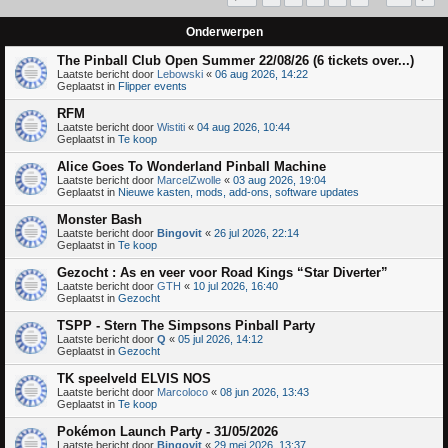
Onderwerpen
The Pinball Club Open Summer 22/08/26 (6 tickets over...)
Laatste bericht door
Lebowski
«
06 aug 2026, 14:22
Geplaatst in
Flipper events
RFM
Laatste bericht door
Wistiti
«
04 aug 2026, 10:44
Geplaatst in
Te koop
Alice Goes To Wonderland Pinball Machine
Laatste bericht door
MarcelZwolle
«
03 aug 2026, 19:04
Geplaatst in
Nieuwe kasten, mods, add-ons, software updates
Monster Bash
Laatste bericht door
Bingovit
«
26 jul 2026, 22:14
Geplaatst in
Te koop
Gezocht : As en veer voor Road Kings “Star Diverter”
Laatste bericht door
GTH
«
10 jul 2026, 16:40
Geplaatst in
Gezocht
TSPP - Stern The Simpsons Pinball Party
Laatste bericht door
Q
«
05 jul 2026, 14:12
Geplaatst in
Gezocht
TK speelveld ELVIS NOS
Laatste bericht door
Marcoloco
«
08 jun 2026, 13:43
Geplaatst in
Te koop
Pokémon Launch Party - 31/05/2026
Laatste bericht door
Bingovit
«
29 mei 2026, 13:37