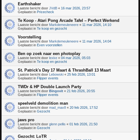
Earthshaker
Laatste bericht door
JVdB
«
16 mar 2026, 23:57
Geplaatst in
Pricecheck
Te Koop - Atari Pong Arcade Tafel – Perfect Werkend
Laatste bericht door
Markdemeuleneere
«
11 mar 2026, 14:10
Geplaatst in
Te koop en gezocht
Voorstelling
Laatste bericht door
Markdemeuleneere
«
11 mar 2026, 14:04
Geplaatst in
Even voorstellen
Ben op zoek naar een photoplay
Laatste bericht door
lexke
«
04 mar 2026, 05:03
Geplaatst in
Te koop en gezocht
St. Patrick's Day 17 Maart & ThrashBall 13 Maart
Laatste bericht door
Lebowski
«
25 feb 2026, 13:01
Geplaatst in
Flipper events
TWDr & HP Double Launch Party
Laatste bericht door
Bingovit
«
21 feb 2026, 20:55
Geplaatst in
Flipper events
speelveld demolition man
Laatste bericht door
mad_max8
«
20 feb 2026, 17:52
Geplaatst in
Gezocht
jaws pro
Laatste bericht door
glenn pellis
«
01 feb 2026, 21:50
Geplaatst in
Gezocht
Gezocht: LoTR