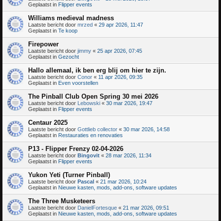
Geplaatst in
Flipper events
Williams medieval madness
Laatste bericht door
mrzed
«
29 apr 2026, 11:47
Geplaatst in
Te koop
Firepower
Laatste bericht door
jimmy
«
25 apr 2026, 07:45
Geplaatst in
Gezocht
Hallo allemaal, ik ben erg blij om hier te zijn.
Laatste bericht door
Conor
«
11 apr 2026, 09:35
Geplaatst in
Even voorstellen
The Pinball Club Open Spring 30 mei 2026
Laatste bericht door
Lebowski
«
30 mar 2026, 19:47
Geplaatst in
Flipper events
Centaur 2025
Laatste bericht door
Gottlieb collector
«
30 mar 2026, 14:58
Geplaatst in
Restauraties en renovaties
P13 - Flipper Frenzy 02-04-2026
Laatste bericht door
Bingovit
«
28 mar 2026, 11:34
Geplaatst in
Flipper events
Yukon Yeti (Turner Pinball)
Laatste bericht door
Pascal
«
21 mar 2026, 10:24
Geplaatst in
Nieuwe kasten, mods, add-ons, software updates
The Three Musketeers
Laatste bericht door
DanielFortesque
«
21 mar 2026, 09:51
Geplaatst in
Nieuwe kasten, mods, add-ons, software updates