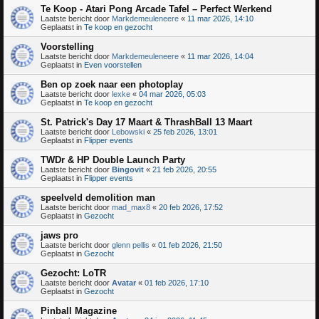
Te Koop - Atari Pong Arcade Tafel – Perfect Werkend
Laatste bericht door
Markdemeuleneere
«
11 mar 2026, 14:10
Geplaatst in
Te koop en gezocht
Voorstelling
Laatste bericht door
Markdemeuleneere
«
11 mar 2026, 14:04
Geplaatst in
Even voorstellen
Ben op zoek naar een photoplay
Laatste bericht door
lexke
«
04 mar 2026, 05:03
Geplaatst in
Te koop en gezocht
St. Patrick's Day 17 Maart & ThrashBall 13 Maart
Laatste bericht door
Lebowski
«
25 feb 2026, 13:01
Geplaatst in
Flipper events
TWDr & HP Double Launch Party
Laatste bericht door
Bingovit
«
21 feb 2026, 20:55
Geplaatst in
Flipper events
speelveld demolition man
Laatste bericht door
mad_max8
«
20 feb 2026, 17:52
Geplaatst in
Gezocht
jaws pro
Laatste bericht door
glenn pellis
«
01 feb 2026, 21:50
Geplaatst in
Gezocht
Gezocht: LoTR
Laatste bericht door
Avatar
«
01 feb 2026, 17:10
Geplaatst in
Gezocht
Pinball Magazine