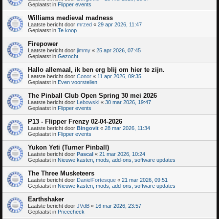
Geplaatst in
Flipper events
Williams medieval madness
Laatste bericht door
mrzed
«
29 apr 2026, 11:47
Geplaatst in
Te koop
Firepower
Laatste bericht door
jimmy
«
25 apr 2026, 07:45
Geplaatst in
Gezocht
Hallo allemaal, ik ben erg blij om hier te zijn.
Laatste bericht door
Conor
«
11 apr 2026, 09:35
Geplaatst in
Even voorstellen
The Pinball Club Open Spring 30 mei 2026
Laatste bericht door
Lebowski
«
30 mar 2026, 19:47
Geplaatst in
Flipper events
P13 - Flipper Frenzy 02-04-2026
Laatste bericht door
Bingovit
«
28 mar 2026, 11:34
Geplaatst in
Flipper events
Yukon Yeti (Turner Pinball)
Laatste bericht door
Pascal
«
21 mar 2026, 10:24
Geplaatst in
Nieuwe kasten, mods, add-ons, software updates
The Three Musketeers
Laatste bericht door
DanielFortesque
«
21 mar 2026, 09:51
Geplaatst in
Nieuwe kasten, mods, add-ons, software updates
Earthshaker
Laatste bericht door
JVdB
«
16 mar 2026, 23:57
Geplaatst in
Pricecheck