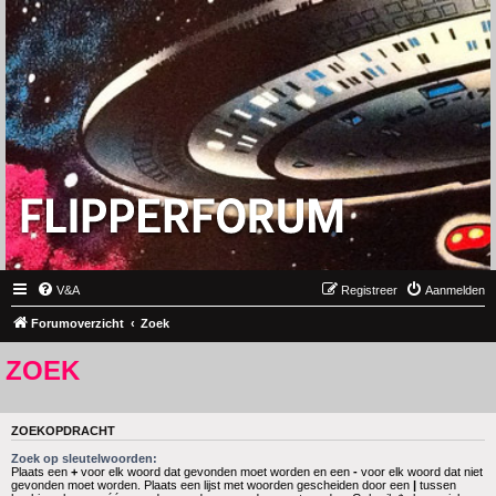
V&A
Registreer
Aanmelden
Forumoverzicht
Zoek
ZOEK
ZOEKOPDRACHT
Zoek op sleutelwoorden:
Plaats een
+
voor elk woord dat gevonden moet worden en een
-
voor elk woord dat niet
gevonden moet worden. Plaats een lijst met woorden gescheiden door een
|
tussen