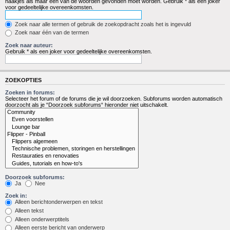
haakjes als maar één van de woorden gevonden moet worden. Gebruik * als een joker
voor gedeeltelijke overeenkomsten.
Zoek naar alle termen of gebruik de zoekopdracht zoals het is ingevuld
Zoek naar één van de termen
Zoek naar auteur:
Gebruik * als een joker voor gedeeltelijke overeenkomsten.
ZOEKOPTIES
Zoeken in forums:
Selecteer het forum of de forums die je wil doorzoeken. Subforums worden automatisch
doorzocht als je “Doorzoek subforums“ hieronder niet uitschakelt.
Doorzoek subforums:
Ja
Nee
Zoek in:
Alleen berichtonderwerpen en tekst
Alleen tekst
Alleen onderwerptitels
Alleen eerste bericht van onderwerp