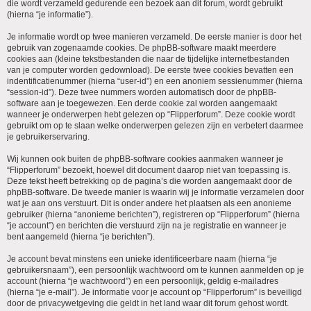
die wordt verzameld gedurende een bezoek aan dit forum, wordt gebruikt
(hierna “je informatie”).
Je informatie wordt op twee manieren verzameld. De eerste manier is door het
gebruik van zogenaamde cookies. De phpBB-software maakt meerdere
cookies aan (kleine tekstbestanden die naar de tijdelijke internetbestanden
van je computer worden gedownload). De eerste twee cookies bevatten een
indentificatienummer (hierna “user-id”) en een anoniem sessienummer (hierna
“session-id”). Deze twee nummers worden automatisch door de phpBB-
software aan je toegewezen. Een derde cookie zal worden aangemaakt
wanneer je onderwerpen hebt gelezen op “Flipperforum”. Deze cookie wordt
gebruikt om op te slaan welke onderwerpen gelezen zijn en verbetert daarmee
je gebruikerservaring.
Wij kunnen ook buiten de phpBB-software cookies aanmaken wanneer je
“Flipperforum” bezoekt, hoewel dit document daarop niet van toepassing is.
Deze tekst heeft betrekking op de pagina’s die worden aangemaakt door de
phpBB-software. De tweede manier is waarin wij je informatie verzamelen door
wat je aan ons verstuurt. Dit is onder andere het plaatsen als een anonieme
gebruiker (hierna “anonieme berichten”), registreren op “Flipperforum” (hierna
“je account”) en berichten die verstuurd zijn na je registratie en wanneer je
bent aangemeld (hierna “je berichten”).
Je account bevat minstens een unieke identificeerbare naam (hierna “je
gebruikersnaam”), een persoonlijk wachtwoord om te kunnen aanmelden op je
account (hierna “je wachtwoord”) en een persoonlijk, geldig e-mailadres
(hierna “je e-mail”). Je informatie voor je account op “Flipperforum” is beveiligd
door de privacywetgeving die geldt in het land waar dit forum gehost wordt.