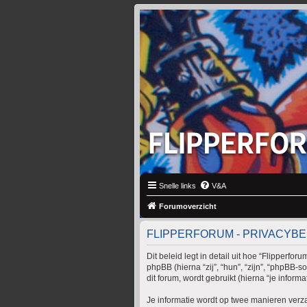
Snelle links
V&A
Forumoverzicht
FLIPPERFORUM - PRIVACYBE
Dit beleid legt in detail uit hoe “Flipperfo
phpBB (hierna “zij”, “hun”, “zijn”, “phpB
dit forum, wordt gebruikt (hierna “je informat
Je informatie wordt op twee manieren ver