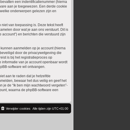
 bevatten een indentificatienummer (hierna
ware aan je toegewezen. Een derde cookie
 welke onderwerpen gelezen zijn en
iet van toepassing is. Deze tekst heeft
melen door wat je aan ons verstuurt. Dit is
 account”) en berichten die verstuurd zijn
e kunnen aanmelden op je account (hierna
s beveiligd door de privacywetgeving die
st is bij het registratieproces op
lke informatie van je account openbaar wordt
hpBB-software wil ontvangen.
iet aan te raden dat je hetzelfde
melden, bewaar het dus veilig en geef het
un je de “Ik ben mijn wachtwoord vergeten”-
ccount, waarna de phpBB-software een
Verwijder cookies
Alle tijden zijn
UTC+01:00