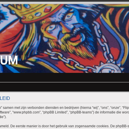
LEID
rum” samen met zijn verbonden diensten en bedrijven (hierna “wij”, “ons”, “onze”, “Fli
B-software”, “www.phpbb.com”, “phpBB Limited”, “phpBB-teams”) de informatie die 
ie”).
zameld. De eerste manier is door het gebruik van zogenaamde cookies. De phpBB-