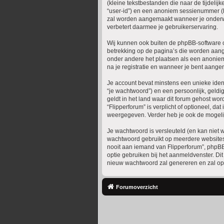
(kleine tekstbestanden die naar de tijdeli
“user-id”) en een anoniem sessienummer (
zal worden aangemaakt wanneer je onderwe
verbetert daarmee je gebruikerservaring.
Wij kunnen ook buiten de phpBB-software c
betrekking op de pagina’s die worden aange
onder andere het plaatsen als een anonieme 
na je registratie en wanneer je bent aangem
Je account bevat minstens een unieke iden
“je wachtwoord”) en een persoonlijk, geldig
geldt in het land waar dit forum gehost word
“Flipperforum” is verplicht of optioneel, da
weergegeven. Verder heb je ook de mogelij
Je wachtwoord is versleuteld (en kan niet w
wachtwoord gebruikt op meerdere websites.
nooit aan iemand van Flipperforum”, phpBB 
optie gebruiken bij het aanmeldvenster. D
nieuw wachtwoord zal genereren en zal ops
Forumoverzicht