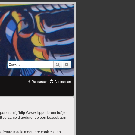
Zoek
Uitgebreid zoeken
Registreer
Aanmelden
pperforum”, “http://www.flipperforum.be”) en
wordt verzameld gedurende een bezoek aan
software maakt meerdere cookies aan