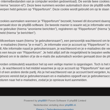
jke internetbestanden van je computer worden gedownload). De eerste twee cookies
hierna “session-id”). Deze twee nummers worden automatisch door de phpBB-soft
rpen hebt gelezen op “Flipperforum”. Deze cookie wordt gebruikt om op te slaan
ookies aanmaken wanneer je “Flipperforum” bezoekt, hoewel dit document daarop n
maakt door de phpBB-software. De tweede manier is waarin wij je informatie verza
gebruiker (hierna “anonieme berichten”), registreren op “Flipperforum” (hierna “je
eld (hierna “je berichten”).
tificeerbare naam (hierna “je gebruikersnaam”), een persoonlijk wachtwoord om t
 e-mailadres (hierna “je e-mail”). Je informatie voor je account op “Flipperforum” i
t. Alle informatie naast je gebruikersnaam, je wachtwoord en je e-mailadres die verei
t is een keuze van “Flipperforum”. Je hebt altijd zelf de mogelijkheid te bepalen we
kheid om in te stellen of je de e-mails die automatisch worden gemaakt door de p
orden ontsleuteld) waardoor het op een veilige manier is opgeslagen. Toch is het n
 Je wachtwoord is het middel waarmee je op je account op “Flipperforum” kan aan
of een andere derde partij. Als je het wachtwoord van je account bent vergeten, k
it proces vereist dat je gebruikersnaam en e-mailadres opgeeft van je gebruikersa
turen naar het e-mailadres, zodat je je opnieuw kunt aanmelden.
Powered by
phpBB
® Forum Software © phpBB Limited
Nederlandse vertaling door
phpBB.nl
.
Privacy
|
Gebruikersvoorwaarden