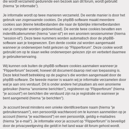
die wordt verzameld gedurende een bezoek aan dit forum, wordt gebruikt
(hierna “je informatie”).
Je informatie wordt op twee manieren verzameld. De eerste manier is door het
gebruik van zogenaamde cookies. De phpBB-software maakt meerdere
cookies aan (kleine tekstbestanden die naar de tijdelijke internetbestanden
van je computer worden gedownload). De eerste twee cookies bevatten een
indentificatienummer (hierna “user-id”) en een anoniem sessienummer (hierna
“session-id”). Deze twee nummers worden automatisch door de phpBB-
software aan je toegewezen. Een derde cookie zal worden aangemaakt
wanneer je onderwerpen hebt gelezen op “Flipperforum”. Deze cookie wordt
gebruikt om op te slaan welke onderwerpen gelezen zijn en verbetert daarmee
je gebruikerservaring.
Wij kunnen ook buiten de phpBB-software cookies aanmaken wanneer je
“Flipperforum” bezoekt, hoewel dit document daarop niet van toepassing is.
Deze tekst heeft betrekking op de pagina’s die worden aangemaakt door de
phpBB-software. De tweede manier is waarin wij je informatie verzamelen door
wat je aan ons verstuurt. Dit is onder andere het plaatsen als een anonieme
gebruiker (hierna “anonieme berichten”), registreren op “Flipperforum” (hierna
“je account”) en berichten die verstuurd zijn na je registratie en wanneer je
bent aangemeld (hierna “je berichten”).
Je account bevat minstens een unieke identificeerbare naam (hierna “je
gebruikersnaam”), een persoonlijk wachtwoord om te kunnen aanmelden op je
account (hierna “je wachtwoord”) en een persoonlijk, geldig e-mailadres
(hierna “je e-mail”). Je informatie voor je account op “Flipperforum” is beveiligd
door de privacywetgeving die geldt in het land waar dit forum gehost wordt.