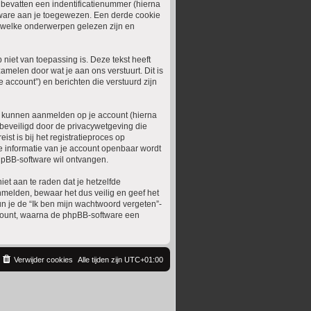
 bevatten een indentificatienummer (hierna
ware aan je toegewezen. Een derde cookie
 welke onderwerpen gelezen zijn en
iet van toepassing is. Deze tekst heeft
melen door wat je aan ons verstuurt. Dit is
 account”) en berichten die verstuurd zijn
e kunnen aanmelden op je account (hierna
s beveiligd door de privacywetgeving die
st is bij het registratieproces op
lke informatie van je account openbaar wordt
hpBB-software wil ontvangen.
iet aan te raden dat je hetzelfde
melden, bewaar het dus veilig en geef het
un je de “Ik ben mijn wachtwoord vergeten”-
ccount, waarna de phpBB-software een
Verwijder cookies
Alle tijden zijn
UTC+01:00