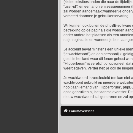
(kleine tekstbestanden die naar de tijdeli
“user-id”) en een anoniem sessienummer (
zal worden aangemaakt wanneer je onderwe
verbetert daarmee je gebruikerservaring.
Wij kunnen ook buiten de phpBB-software c
betrekking op de pagina’s die worden aange
onder andere het plaatsen als een anonieme 
na je registratie en wanneer je bent aangem
Je account bevat minstens een unieke iden
“je wachtwoord”) en een persoonlijk, geldig
geldt in het land waar dit forum gehost word
“Flipperforum” is verplicht of optioneel, da
weergegeven. Verder heb je ook de mogelij
Je wachtwoord is versleuteld (en kan niet w
wachtwoord gebruikt op meerdere websites.
nooit aan iemand van Flipperforum”, phpBB 
optie gebruiken bij het aanmeldvenster. D
nieuw wachtwoord zal genereren en zal ops
Forumoverzicht