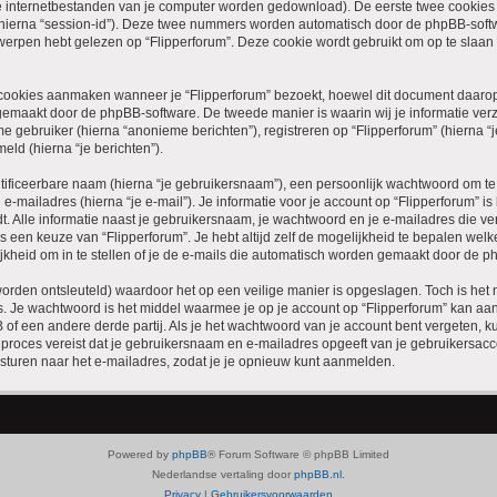
jke internetbestanden van je computer worden gedownload). De eerste twee cookies
hierna “session-id”). Deze twee nummers worden automatisch door de phpBB-soft
rpen hebt gelezen op “Flipperforum”. Deze cookie wordt gebruikt om op te slaan
ookies aanmaken wanneer je “Flipperforum” bezoekt, hoewel dit document daarop n
maakt door de phpBB-software. De tweede manier is waarin wij je informatie verza
gebruiker (hierna “anonieme berichten”), registreren op “Flipperforum” (hierna “je
eld (hierna “je berichten”).
tificeerbare naam (hierna “je gebruikersnaam”), een persoonlijk wachtwoord om t
 e-mailadres (hierna “je e-mail”). Je informatie voor je account op “Flipperforum” i
t. Alle informatie naast je gebruikersnaam, je wachtwoord en je e-mailadres die verei
t is een keuze van “Flipperforum”. Je hebt altijd zelf de mogelijkheid te bepalen we
kheid om in te stellen of je de e-mails die automatisch worden gemaakt door de p
orden ontsleuteld) waardoor het op een veilige manier is opgeslagen. Toch is het n
 Je wachtwoord is het middel waarmee je op je account op “Flipperforum” kan aan
of een andere derde partij. Als je het wachtwoord van je account bent vergeten, k
it proces vereist dat je gebruikersnaam en e-mailadres opgeeft van je gebruikersa
turen naar het e-mailadres, zodat je je opnieuw kunt aanmelden.
Powered by
phpBB
® Forum Software © phpBB Limited
Nederlandse vertaling door
phpBB.nl
.
Privacy
|
Gebruikersvoorwaarden