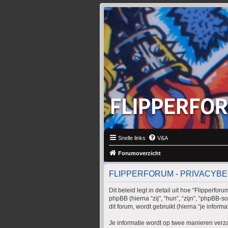
Snelle links
V&A
Forumoverzicht
FLIPPERFORUM - PRIVACYBE
Dit beleid legt in detail uit hoe “Flipperfo
phpBB (hierna “zij”, “hun”, “zijn”, “phpB
dit forum, wordt gebruikt (hierna “je informat
Je informatie wordt op twee manieren ver