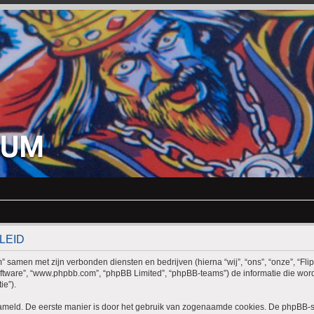
LEID
rum” samen met zijn verbonden diensten en bedrijven (hierna “wij”, “ons”, “onze”, “Fli
B-software”, “www.phpbb.com”, “phpBB Limited”, “phpBB-teams”) de informatie die 
ie”).
zameld. De eerste manier is door het gebruik van zogenaamde cookies. De phpBB-