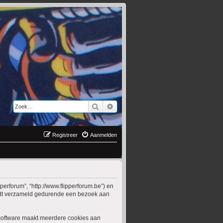
Zoek
Uitgebreid zoeken
Registreer
Aanmelden
pperforum”, “http://www.flipperforum.be”) en
wordt verzameld gedurende een bezoek aan
software maakt meerdere cookies aan