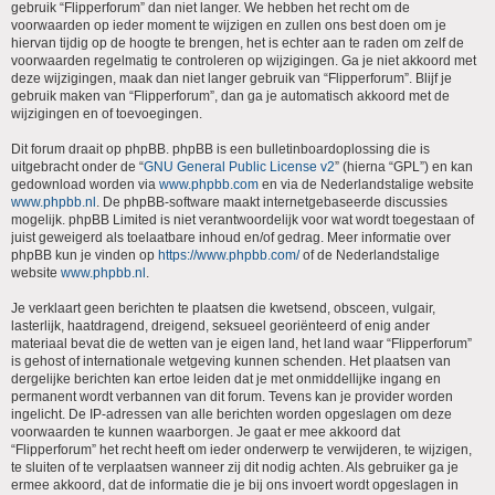
gebruik “Flipperforum” dan niet langer. We hebben het recht om de
voorwaarden op ieder moment te wijzigen en zullen ons best doen om je
hiervan tijdig op de hoogte te brengen, het is echter aan te raden om zelf de
voorwaarden regelmatig te controleren op wijzigingen. Ga je niet akkoord met
deze wijzigingen, maak dan niet langer gebruik van “Flipperforum”. Blijf je
gebruik maken van “Flipperforum”, dan ga je automatisch akkoord met de
wijzigingen en of toevoegingen.
Dit forum draait op phpBB. phpBB is een bulletinboardoplossing die is
uitgebracht onder de “
GNU General Public License v2
” (hierna “GPL”) en kan
gedownload worden via
www.phpbb.com
en via de Nederlandstalige website
www.phpbb.nl
. De phpBB-software maakt internetgebaseerde discussies
mogelijk. phpBB Limited is niet verantwoordelijk voor wat wordt toegestaan of
juist geweigerd als toelaatbare inhoud en/of gedrag. Meer informatie over
phpBB kun je vinden op
https://www.phpbb.com/
of de Nederlandstalige
website
www.phpbb.nl
.
Je verklaart geen berichten te plaatsen die kwetsend, obsceen, vulgair,
lasterlijk, haatdragend, dreigend, seksueel georiënteerd of enig ander
materiaal bevat die de wetten van je eigen land, het land waar “Flipperforum”
is gehost of internationale wetgeving kunnen schenden. Het plaatsen van
dergelijke berichten kan ertoe leiden dat je met onmiddellijke ingang en
permanent wordt verbannen van dit forum. Tevens kan je provider worden
ingelicht. De IP-adressen van alle berichten worden opgeslagen om deze
voorwaarden te kunnen waarborgen. Je gaat er mee akkoord dat
“Flipperforum” het recht heeft om ieder onderwerp te verwijderen, te wijzigen,
te sluiten of te verplaatsen wanneer zij dit nodig achten. Als gebruiker ga je
ermee akkoord, dat de informatie die je bij ons invoert wordt opgeslagen in