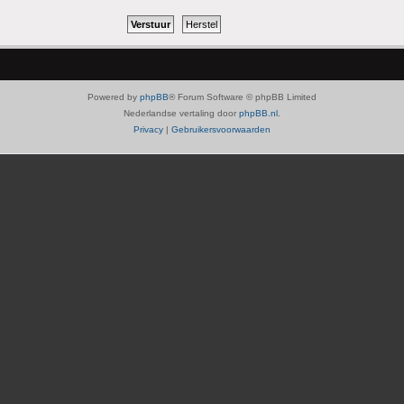
Powered by
phpBB
® Forum Software © phpBB Limited
Nederlandse vertaling door
phpBB.nl
.
Privacy
|
Gebruikersvoorwaarden