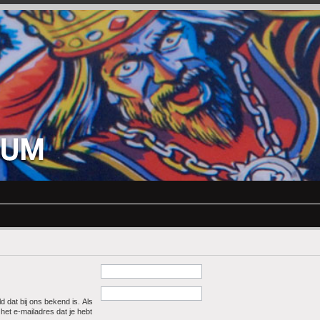
d dat bij ons bekend is. Als
 het e-mailadres dat je hebt