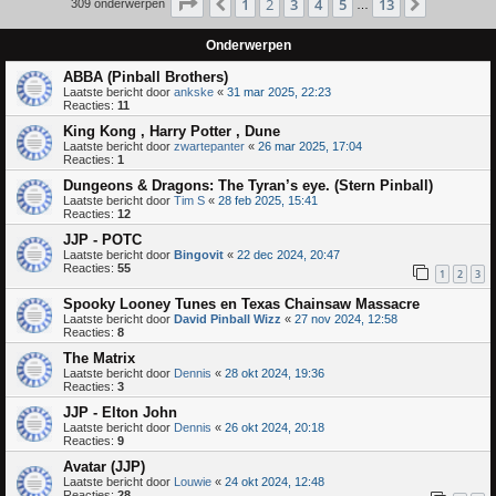
Pagina
2
van
13
1
2
3
4
5
13
Vorige
Volgende
309 onderwerpen
…
Onderwerpen
ABBA (Pinball Brothers)
Laatste bericht door
ankske
«
31 mar 2025, 22:23
Reacties:
11
King Kong , Harry Potter , Dune
Laatste bericht door
zwartepanter
«
26 mar 2025, 17:04
Reacties:
1
Dungeons & Dragons: The Tyran’s eye. (Stern Pinball)
Laatste bericht door
Tim S
«
28 feb 2025, 15:41
Reacties:
12
JJP - POTC
Laatste bericht door
Bingovit
«
22 dec 2024, 20:47
Reacties:
55
1
2
3
Spooky Looney Tunes en Texas Chainsaw Massacre
Laatste bericht door
David Pinball Wizz
«
27 nov 2024, 12:58
Reacties:
8
The Matrix
Laatste bericht door
Dennis
«
28 okt 2024, 19:36
Reacties:
3
JJP - Elton John
Laatste bericht door
Dennis
«
26 okt 2024, 20:18
Reacties:
9
Avatar (JJP)
Laatste bericht door
Louwie
«
24 okt 2024, 12:48
Reacties:
28