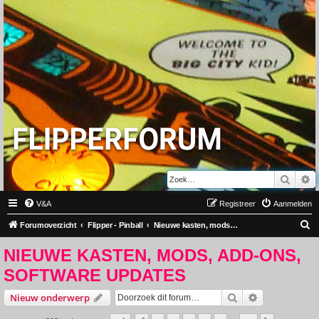
Zoek
U
V&A
Registreer
Aanmelden
Z
Forumoverzicht
Flipper - Pinball
Nieuwe kasten, mods, add-ons, software updates
o
NIEUWE KASTEN, MODS, ADD-ONS,
e
SOFTWARE UPDATES
k
Zoek
Uitgebreid z
Nieuw onderwerp