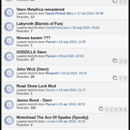
1
2
Stern Metallica remastered
Laatste bericht door
David Pinball Wizz
«
17 okt 2024, 09:38
Reacties:
13
Labyrinth (Barrels of Fun)
Laatste bericht door
DanielFortesque
«
18 aug 2024, 19:04
Reacties:
7
Nieuwe kasten ???
Laatste bericht door
Pascal
«
18 aug 2024, 11:05
Reacties:
1
GODZILLA Stern
Laatste bericht door
Pascal
«
09 jul 2024, 19:04
Reacties:
27
1
2
John Wick (Stern)
Laatste bericht door
Bingovit
«
03 jul 2024, 18:19
Reacties:
25
1
2
Road Show Lock Mod
Laatste bericht door
Dennis
«
14 mei 2024, 21:27
Reacties:
1
James Bond - Stern
Laatste bericht door
Pascal
«
26 apr 2024, 08:32
Reacties:
116
1
2
3
4
5
Motorhead The Ace Of Spades (Spooky)
Laatste bericht door
Louwie
«
06 apr 2024, 16:16
Reacties:
2