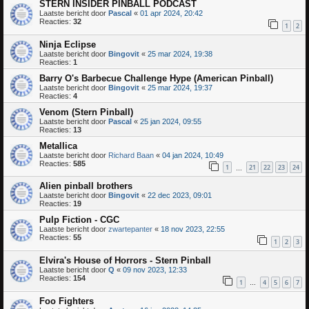
STERN INSIDER PINBALL PODCAST
Laatste bericht door
Pascal
«
01 apr 2024, 20:42
Reacties:
32
1
2
Ninja Eclipse
Laatste bericht door
Bingovit
«
25 mar 2024, 19:38
Reacties:
1
Barry O's Barbecue Challenge Hype (American Pinball)
Laatste bericht door
Bingovit
«
25 mar 2024, 19:37
Reacties:
4
Venom (Stern Pinball)
Laatste bericht door
Pascal
«
25 jan 2024, 09:55
Reacties:
13
Metallica
Laatste bericht door
Richard Baan
«
04 jan 2024, 10:49
Reacties:
585
1
21
22
23
24
…
Alien pinball brothers
Laatste bericht door
Bingovit
«
22 dec 2023, 09:01
Reacties:
19
Pulp Fiction - CGC
Laatste bericht door
zwartepanter
«
18 nov 2023, 22:55
Reacties:
55
1
2
3
Elvira's House of Horrors - Stern Pinball
Laatste bericht door
Q
«
09 nov 2023, 12:33
Reacties:
154
1
4
5
6
7
…
Foo Fighters