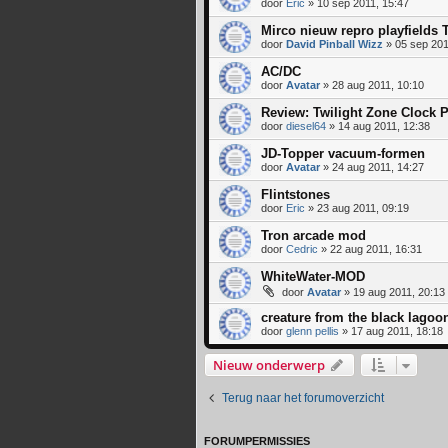
door
Eric
» 10 sep 2011, 15:47
Mirco nieuw repro playfields 
door
David Pinball Wizz
» 05 sep 201
AC/DC
door
Avatar
» 28 aug 2011, 10:10
Review: Twilight Zone Clock 
door
diesel64
» 14 aug 2011, 12:38
JD-Topper vacuum-formen
door
Avatar
» 24 aug 2011, 14:27
Flintstones
door
Eric
» 23 aug 2011, 09:19
Tron arcade mod
door
Cedric
» 22 aug 2011, 16:31
WhiteWater-MOD
door
Avatar
» 19 aug 2011, 20:13
creature from the black lagoo
door
glenn pellis
» 17 aug 2011, 18:18
Nieuw onderwerp
Terug naar het forumoverzicht
FORUMPERMISSIES