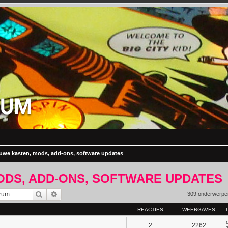
uwe kasten, mods, add-ons, software updates
ODS, ADD-ONS, SOFTWARE UPDATES
Zoek
Uitgebreid zoeken
309 onderwerp
REACTIES
WEERGAVES
2
2262