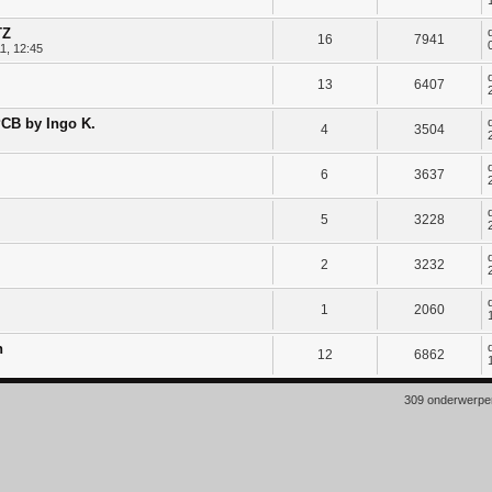
TZ
16
7941
1, 12:45
13
6407
PCB by Ingo K.
4
3504
6
3637
5
3228
2
3232
1
2060
n
12
6862
309 onderwerp