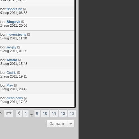
door
flippers.be
07 sep 2011, 06:33
door
Bingovit
28 aug 2011, 20:06
door
moversteyns
25 aug 2011, 11:38
door
jay-jay
25 aug 2011, 01:00
door
Avatar
23 aug 2011, 15:43
door
Cedric
22 aug 2011, 19:11
door
May
19 aug 2011, 20:42
door
glenn pellis
19 aug 2011, 17:08
Pagina
13
van
13
1
9
10
11
12
13
Vorige
en
…
Ga naar