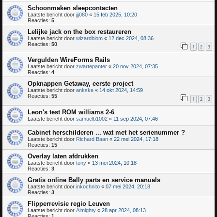
Schoonmaken sleepcontacten
Laatste bericht door
jjj080
«
15 feb 2025, 10:20
Reacties:
5
Lelijke jack on the box restaureren
Laatste bericht door
wizardblom
«
12 dec 2024, 08:36
Reacties:
50
1
2
3
Vergulden WireForms Rails
Laatste bericht door
zwartepanter
«
20 nov 2024, 07:35
Reacties:
4
Opknappen Getaway, eerste project
Laatste bericht door
ankske
«
14 okt 2024, 14:59
Reacties:
55
1
2
3
Leon's test ROM williams 2-6
Laatste bericht door
samuelb1002
«
11 sep 2024, 07:46
Cabinet herschilderen ... wat met het serienummer ?
Laatste bericht door
Richard Baan
«
22 mei 2024, 17:18
Reacties:
15
Overlay laten afdrukken
Laatste bericht door
tony
«
13 mei 2024, 10:18
Reacties:
3
Gratis online Bally parts en service manuals
Laatste bericht door
inkochnito
«
07 mei 2024, 20:18
Reacties:
3
Flipperrevisie regio Leuven
Laatste bericht door
Almighty
«
28 apr 2024, 08:13
Reacties:
1