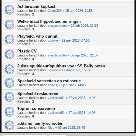
Achterwand kopkast
Laatste bericht door
Geert303
«
15 apr 2024, 11:53
Reacties:
2
Welke maat flipperband en ringen
Laatste bericht door
zwartepanter
«
20 feb 2024, 22:33
Reacties:
3
Playfield, who dunnit
Laatste bericht door
Louwie
«
22 mei 2023, 07:56
Reacties:
1
Plastic CV
Laatste bericht door
zwartepanter
«
09 apr 2023, 21:37
Reacties:
4
Juiste spuitkleur/spuitbus voor SS Bally poten
Laatste bericht door
Louwie
«
17 mar 2023, 15:01
Reacties:
3
Speelveld vastzetten op rotisserie
Laatste bericht door
sake
«
27 jan 2023, 14:43
Speelveld restaureren
Laatste bericht door
vanlierde51
«
27 jan 2023, 14:08
Reacties:
2
Topruit conserveren
Laatste bericht door
vanlierde51
«
27 jan 2023, 14:05
Reacties:
6
addams family schooter
Laatste bericht door
Nico
«
03 jan 2023, 06:40