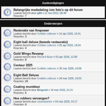
Aankondigingen
Belangrijke mededeling ivm foto's op dit forum
Laatste bericht door
g94
«
21 mei 2013, 06:48
Reacties:
7
Onderwerpen
Restoratie van firepower
Laatste bericht door
Gottlieb collector
«
15 apr 2026, 16:41
Reacties:
3
Eight ball deluxe (tweede restauratie)
Laatste bericht door
Gottlieb collector
«
05 apr 2026, 19:04
Reacties:
4
Gold Wings Revamp
Laatste bericht door
Richard Baan
«
03 apr 2026, 12:08
Reacties:
6
Centaur 2025
Laatste bericht door
Gottlieb collector
«
30 mar 2026, 14:58
Eight Ball Deluxe
Laatste bericht door
Gottlieb collector
«
29 mar 2026, 19:53
Reacties:
23
Coating muntdeur
Laatste bericht door
Bingovit
«
18 mar 2025, 21:21
Reacties:
5
Hoe rubbers vervangen?
Laatste bericht door
zwartepanter
«
03 mar 2025, 23:17
Reacties:
4