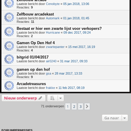
Laatste bericht door
Cenobyte
«
05 jan 2018, 13:06
Reacties:
9
Zelfbouw arcadekast
Laatste bericht door
Automark
«
01 jan 2018, 01:45
Reacties:
11
Bestaat er hier een zwarte lijst voor verkopers?
Laatste bericht door
Hurricane
«
09 dec 2017, 09:24
Reacties:
2
Gamen Op Den Hof 4
Laatste bericht door
zwartepanter
«
15 mei 2017, 16:19
Reacties:
4
bitgrid 01/04/2017
Laatste bericht door
air0240
«
31 mar 2017, 09:33
gamen op den hof
Laatste bericht door
gsa
«
28 mar 2017, 13:33
Reacties:
9
Arcadetreasures
Laatste bericht door
frakke
«
11 feb 2017, 08:19
Nieuw onderwerp
1
2
3
Volgende
71 onderwerpen
Ga naar
FORUMPERMISSIES