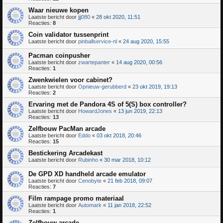
Waar nieuwe kopen
Laatste bericht door
jjj080
«
28 okt 2020, 11:51
Reacties:
8
Coin validator tussenprint
Laatste bericht door
pinballservice-nl
«
24 aug 2020, 15:55
Pacman coinpusher
Laatste bericht door
zwartepanter
«
14 aug 2020, 00:56
Reacties:
1
Zwenkwielen voor cabinet?
Laatste bericht door
Opnieuw-gerubberd
«
23 okt 2019, 19:13
Reacties:
2
Ervaring met de Pandora 4S of 5(S) box controller?
Laatste bericht door
HowardJones
«
13 jun 2019, 22:13
Reacties:
13
Zelfbouw PacMan arcade
Laatste bericht door
Eddo
«
03 okt 2018, 20:46
Reacties:
15
Bestickering Arcadekast
Laatste bericht door
Rubinho
«
30 mar 2018, 10:12
De GPD XD handheld arcade emulator
Laatste bericht door
Cenobyte
«
21 feb 2018, 09:07
Reacties:
7
Film rampage promo materiaal
Laatste bericht door
Automark
«
11 jan 2018, 22:52
Reacties:
1
Zelfbouw arcade