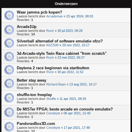
Onderwerpen
Waar jamma pcb kopen?
Laatste bericht door
Arcademan
«
23 apr 2024, 08:03
Reacties:
1
Arcade1Up
Laatste bericht door
Rock
«
30 jul 2023, 09:28
Reacties:
14
Silverball alternatief of software emulatie ofzo?
Laatste bericht door
K0ZZM0
«
29 nov 2022, 10:17
3d-Arcade-style Twin Race cabinet "from scratch"
Laatste bericht door
Rock
«
23 mei 2022, 09:27
Reacties:
4
Daytona 2 race beginnen via startbutton
Laatste bericht door
Rock
«
30 jan 2022, 11:52
Better stay away
Laatste bericht door
Richard Baan
«
13 aug 2021, 10:17
Reacties:
1
shuffle-ton freeplay
Laatste bericht door
Shuffle
«
11 apr 2021, 08:29
Reacties:
1
De MISTer FPGA: beste arcade en console emulatie?
Laatste bericht door
Cenobyte
«
06 apr 2021, 21:40
Reacties:
1
PandorasBox3D.com
Laatste bericht door
Cenobyte
«
17 jan 2021, 17:48
Reacties:
12