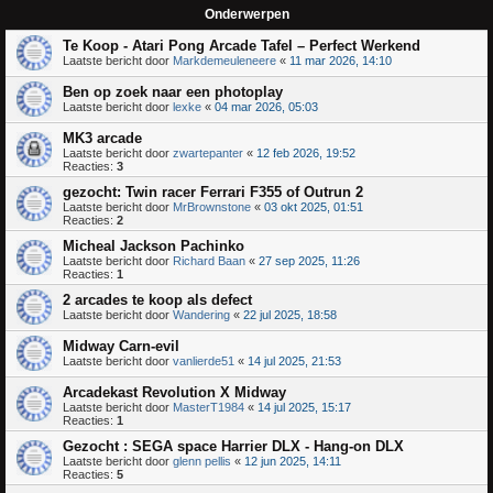
Onderwerpen
Te Koop - Atari Pong Arcade Tafel – Perfect Werkend
Laatste bericht door
Markdemeuleneere
«
11 mar 2026, 14:10
Ben op zoek naar een photoplay
Laatste bericht door
lexke
«
04 mar 2026, 05:03
MK3 arcade
Laatste bericht door
zwartepanter
«
12 feb 2026, 19:52
Reacties:
3
gezocht: Twin racer Ferrari F355 of Outrun 2
Laatste bericht door
MrBrownstone
«
03 okt 2025, 01:51
Reacties:
2
Micheal Jackson Pachinko
Laatste bericht door
Richard Baan
«
27 sep 2025, 11:26
Reacties:
1
2 arcades te koop als defect
Laatste bericht door
Wandering
«
22 jul 2025, 18:58
Midway Carn-evil
Laatste bericht door
vanlierde51
«
14 jul 2025, 21:53
Arcadekast Revolution X Midway
Laatste bericht door
MasterT1984
«
14 jul 2025, 15:17
Reacties:
1
Gezocht : SEGA space Harrier DLX - Hang-on DLX
Laatste bericht door
glenn pellis
«
12 jun 2025, 14:11
Reacties:
5