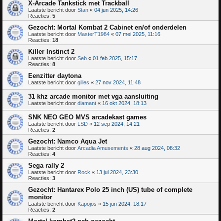
X-Arcade Tankstick met Trackball
Laatste bericht door
Stan
«
04 jun 2025, 14:26
Reacties:
5
Gezocht: Mortal Kombat 2 Cabinet en/of onderdelen
Laatste bericht door
MasterT1984
«
07 mei 2025, 11:16
Reacties:
18
Killer Instinct 2
Laatste bericht door
Seb
«
01 feb 2025, 15:17
Reacties:
8
Eenzitter daytona
Laatste bericht door
gilles
«
27 nov 2024, 11:48
31 khz arcade monitor met vga aansluiting
Laatste bericht door
diamant
«
16 okt 2024, 18:13
SNK NEO GEO MVS arcadekast games
Laatste bericht door
LSD
«
12 sep 2024, 14:21
Reacties:
2
Gezocht: Namco Aqua Jet
Laatste bericht door
Arcadia Amusements
«
28 aug 2024, 08:32
Reacties:
4
Sega rally 2
Laatste bericht door
Rock
«
13 jul 2024, 23:30
Reacties:
3
Gezocht: Hantarex Polo 25 inch (US) tube of complete
monitor
Laatste bericht door
Kapojos
«
15 jun 2024, 18:17
Reacties:
2