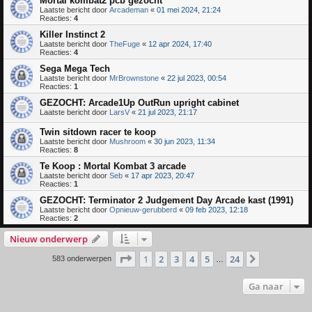
Mortal kombat2 pcb gezocht
Laatste bericht door
Arcademan
«
01 mei 2024, 21:24
Reacties:
4
Killer Instinct 2
Laatste bericht door
TheFuge
«
12 apr 2024, 17:40
Reacties:
4
Sega Mega Tech
Laatste bericht door
MrBrownstone
«
22 jul 2023, 00:54
Reacties:
1
GEZOCHT: Arcade1Up OutRun upright cabinet
Laatste bericht door
LarsV
«
21 jul 2023, 21:17
Twin sitdown racer te koop
Laatste bericht door
Mushroom
«
30 jun 2023, 11:34
Reacties:
8
Te Koop : Mortal Kombat 3 arcade
Laatste bericht door
Seb
«
17 apr 2023, 20:47
Reacties:
1
GEZOCHT: Terminator 2 Judgement Day Arcade kast (1991)
Laatste bericht door
Opnieuw-gerubberd
«
09 feb 2023, 12:18
Reacties:
2
Nieuw onderwerp
Pagina
1
van
24
1
2
3
4
5
24
Volgende
583 onderwerpen
…
Ga naar