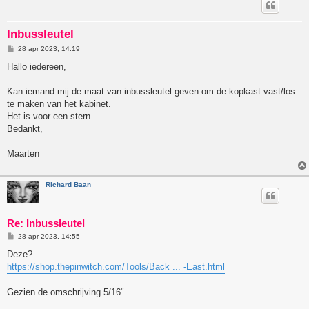
Inbussleutel
B
28 apr 2023, 14:19
e
r
Hallo iedereen,
i
c
h
Kan iemand mij de maat van inbussleutel geven om de kopkast vast/los
t
te maken van het kabinet.
Het is voor een stern.
Bedankt,
Maarten
Richard Baan
Re: Inbussleutel
B
28 apr 2023, 14:55
e
r
Deze?
i
https://shop.thepinwitch.com/Tools/Back ... -East.html
c
h
t
Gezien de omschrijving 5/16"