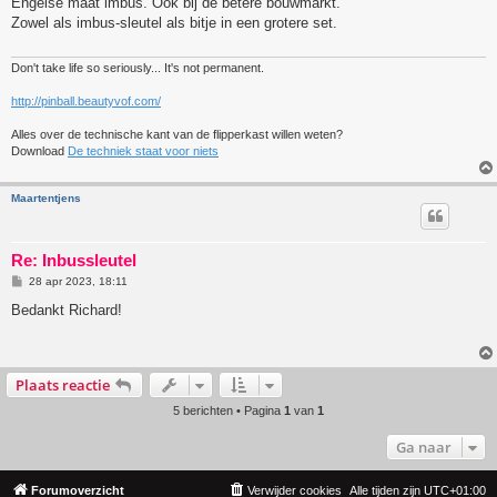
Engelse maat imbus. Ook bij de betere bouwmarkt.
i
Zowel als imbus-sleutel als bitje in een grotere set.
c
h
t
Don't take life so seriously... It's not permanent.
http://pinball.beautyvof.com/
Alles over de technische kant van de flipperkast willen weten?
Download
De techniek staat voor niets
Maartentjens
Re: Inbussleutel
B
28 apr 2023, 18:11
e
r
Bedankt Richard!
i
c
h
t
Plaats reactie
5 berichten • Pagina
1
van
1
Ga naar
Forumoverzicht
Verwijder cookies
Alle tijden zijn
UTC+01:00