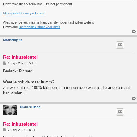
Don't take life so seriously... It's not permanent.
http://pinball.beautyvof.com/
Alles over de technische kant van de flipperkast willen weten?
Download
De techniek staat voor niets
Maartentjens
Re: Inbussleutel
B
28 apr 2023, 15:18
e
r
Bedankt Richard.
i
c
h
Weet je ook de maat in mm?
t
Zal wellicht niet 100% kloppen, maar geen idee waar je die andere maat
kan vinden…
Richard Baan
Re: Inbussleutel
B
28 apr 2023, 16:21
e
r