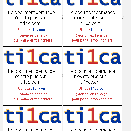
}
}
}
}