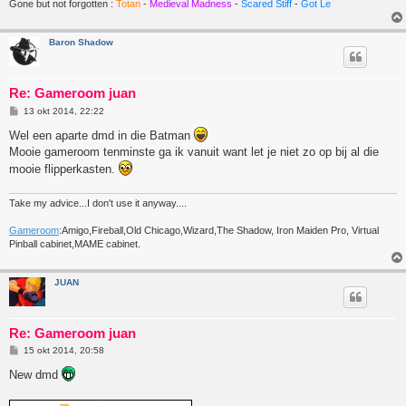
Gone but not forgotten :
Totan
-
Medieval Madness
-
Scared Stiff
-
Got Le
Baron Shadow
Re: Gameroom juan
B
13 okt 2014, 22:22
e
r
Wel een aparte dmd in die Batman
i
Mooie gameroom tenminste ga ik vanuit want let je niet zo op bij al die
c
h
mooie flipperkasten.
t
Take my advice...I don't use it anyway....
Gameroom
:Amigo,Fireball,Old Chicago,Wizard,The Shadow, Iron Maiden Pro, Virtual
Pinball cabinet,MAME cabinet.
JUAN
Re: Gameroom juan
B
15 okt 2014, 20:58
e
r
New dmd
i
c
h