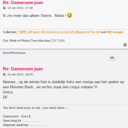
Re: Gameroom juan
B
13 okt 2014, 17:48
e
r
Ik zie meer dan alleen Sterns.. Mario !
i
c
h
t
Collection
:
TSPP
,
JJP potc CE
,
[Medieval remake[/b]
,
Wizard of Oz LE
and
MB remake
Out: Bride of Pinbot,Time Machine,T.O.T.A.N
DanielFortesque
Re: Gameroom juan
B
13 okt 2014, 18:05
e
r
Neenee , op de eerste foto is duidelijk links een meisje aan het spelen op
i
een Monster Bash , en rechts staat een cirqus voltaire !!!
c
h
Grttzz
t
DF
You don't need eyes to see , you need vision ....
Gameroom : Got LE
Searching for : ...................
Volgende aankoop : ......................