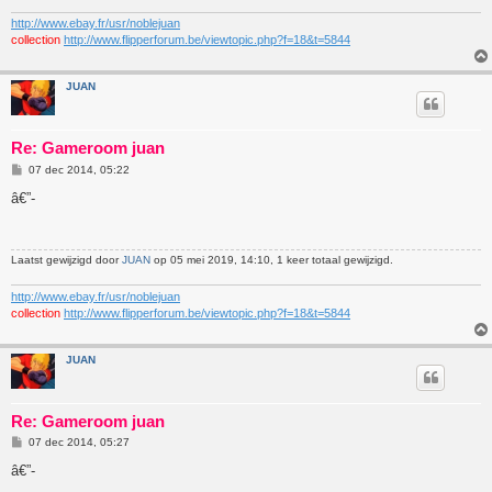
http://www.ebay.fr/usr/noblejuan
collection
http://www.flipperforum.be/viewtopic.php?f=18&t=5844
JUAN
Re: Gameroom juan
B
07 dec 2014, 05:22
e
r
â€”-
i
c
h
t
Laatst gewijzigd door
JUAN
op 05 mei 2019, 14:10, 1 keer totaal gewijzigd.
http://www.ebay.fr/usr/noblejuan
collection
http://www.flipperforum.be/viewtopic.php?f=18&t=5844
JUAN
Re: Gameroom juan
B
07 dec 2014, 05:27
e
r
â€”-
i