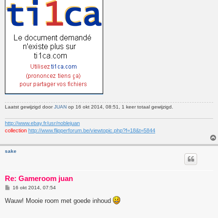
t
Laatst gewijzigd door
JUAN
op 16 okt 2014, 08:51, 1 keer totaal gewijzigd.
http://www.ebay.fr/usr/noblejuan
collection
http://www.flipperforum.be/viewtopic.php?f=18&t=5844
sake
Re: Gameroom juan
B
16 okt 2014, 07:54
e
r
Wauw! Mooie room met goede inhoud
i
c
h