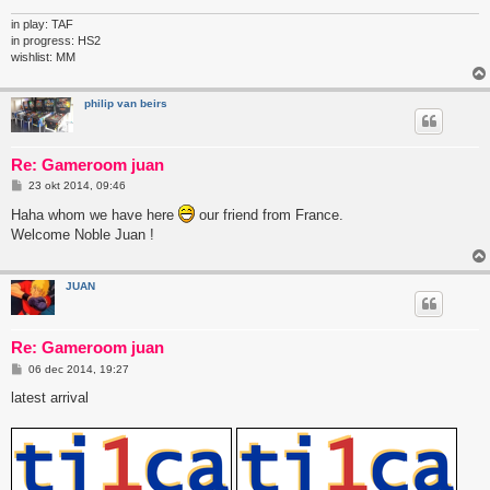
t
in play: TAF
in progress: HS2
wishlist: MM
philip van beirs
Re: Gameroom juan
B
23 okt 2014, 09:46
e
r
Haha whom we have here
our friend from France.
i
Welcome Noble Juan !
c
h
t
JUAN
Re: Gameroom juan
B
06 dec 2014, 19:27
e
r
latest arrival
i
c
h
t