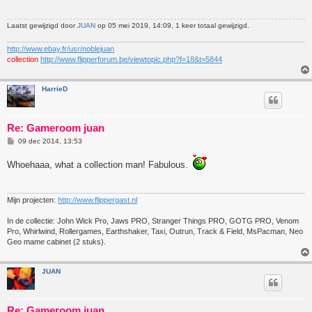
c
h
t
Laatst gewijzigd door
JUAN
op 05 mei 2019, 14:09, 1 keer totaal gewijzigd.
http://www.ebay.fr/usr/noblejuan
collection
http://www.flipperforum.be/viewtopic.php?f=18&t=5844
HarrieD
Re: Gameroom juan
B
09 dec 2014, 13:53
e
r
Whoehaaa, what a collection man! Fabulous.
i
c
h
t
Mijn projecten:
http://www.flippergast.nl
In de collectie: John Wick Pro, Jaws PRO, Stranger Things PRO, GOTG PRO, Venom
Pro, Whirlwind, Rollergames, Earthshaker, Taxi, Outrun, Track & Field, MsPacman, Neo
Geo mame cabinet (2 stuks).
JUAN
Re: Gameroom juan