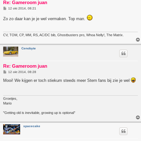
Re: Gameroom juan
B
12 okt 2014, 08:21
e
r
Zo zo daar kan je je wel vermaken. Top man.
i
c
h
t
CV, TOM, CP, MM, RS, AC/DC bib, Ghostbusters pro, Whoa Nelly!, The Matrix.
Cenobyte
Re: Gameroom juan
B
12 okt 2014, 08:28
e
r
Mooi! We kijgen er toch stiekum steeds meer Stern fans bij zie je wel
i
c
h
t
Groetjes,
Mario
"Getting old is inevitable, growing up is optional"
spacecake