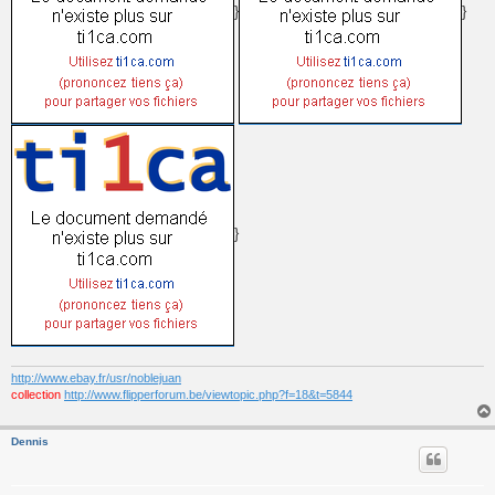
}
}
}
http://www.ebay.fr/usr/noblejuan
collection
http://www.flipperforum.be/viewtopic.php?f=18&t=5844
Dennis