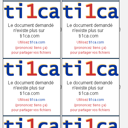
}
}
}
}