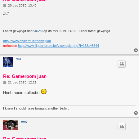
B
20 dec 2015, 13:46
e
r
â€”-
i
c
h
t
Laatst gewijzigd door
JUAN
op 05 mei 2019, 14:09, 1 keer totaal gewijzigd.
http://www.ebay.fr/usr/noblejuan
collection
http://www.flipperforum.be/viewtopic.php?f=18&t=5844
Vic
Re: Gameroom juan
B
21 dec 2015, 12:21
e
r
Heel mooie collectie
i
c
h
t
I knew I should have brought another t-shirt
tony
Re: Gameroom juan