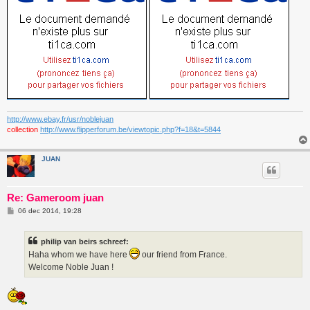
http://www.ebay.fr/usr/noblejuan
collection
http://www.flipperforum.be/viewtopic.php?f=18&t=5844
JUAN
Re: Gameroom juan
B
06 dec 2014, 19:28
e
r
i
philip van beirs schreef:
c
h
Haha whom we have here
our friend from France.
t
Welcome Noble Juan !