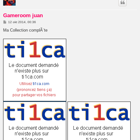
Gameroom juan
B
12 okt 2014, 00:36
e
r
Ma Collection complÃ¨te
i
c
h
t