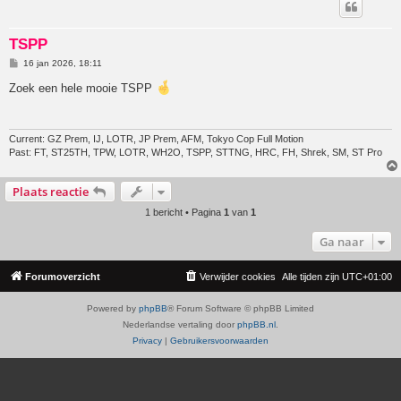
TSPP
B
16 jan 2026, 18:11
e
r
Zoek een hele mooie TSPP
i
c
h
t
Current: GZ Prem, IJ, LOTR, JP Prem, AFM, Tokyo Cop Full Motion
Past: FT, ST25TH, TPW, LOTR, WH2O, TSPP, STTNG, HRC, FH, Shrek, SM, ST Pro
Plaats reactie
1 bericht • Pagina
1
van
1
Ga naar
Forumoverzicht
Verwijder cookies
Alle tijden zijn
UTC+01:00
Powered by
phpBB
® Forum Software © phpBB Limited
Nederlandse vertaling door
phpBB.nl
.
Privacy
|
Gebruikersvoorwaarden