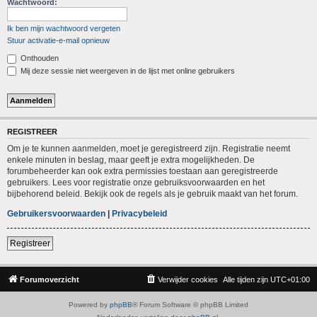
Wachtwoord:
Ik ben mijn wachtwoord vergeten
Stuur activatie-e-mail opnieuw
Onthouden
Mij deze sessie niet weergeven in de lijst met online gebruikers
REGISTREER
Om je te kunnen aanmelden, moet je geregistreerd zijn. Registratie neemt
enkele minuten in beslag, maar geeft je extra mogelijkheden. De
forumbeheerder kan ook extra permissies toestaan aan geregistreerde
gebruikers. Lees voor registratie onze gebruiksvoorwaarden en het
bijbehorend beleid. Bekijk ook de regels als je gebruik maakt van het forum.
Gebruikersvoorwaarden
|
Privacybeleid
Registreer
Forumoverzicht
Verwijder cookies
Alle tijden zijn
UTC+01:00
Powered by
phpBB
® Forum Software © phpBB Limited